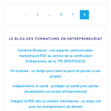
Navigation
Page
Page
Page
Page
1
…
6
7
8
au
sein
LE BLOG DES FORMATIONS EN ENTREPRENEURIAT
des
Sandrine Boutevin : une experte communication,
articles
marketing et RSE au service de la certification
Entrepreneur de la TPE (RNCP35215)
Fin d’année : un temps pour faire le point et penser à ses
projets
Indépendants et santé : protéger sa santé pour piloter
durablement son projet entrepreneurial
Intégrer la RSE dès la création d’entreprise : un enjeu clé
pour les entrepreneurs de demain