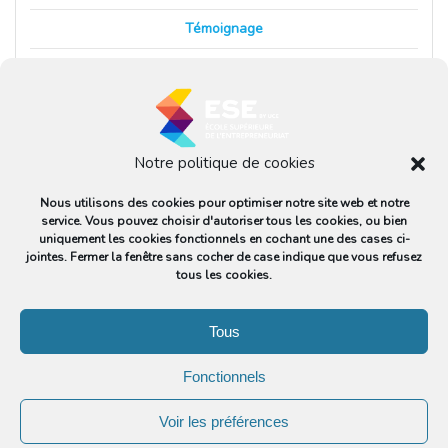
Témoignage
Veille
Notre politique de cookies
Ecole Supérieure de l'Entrepreneuriat
Nous utilisons des cookies pour optimiser notre site web et notre
© 2026 Ecole Supérieure de l'Entrepreneuriat
service. Vous pouvez choisir d'autoriser tous les cookies, ou bien
uniquement les cookies fonctionnels en cochant une des cases ci-
jointes. Fermer la fenêtre sans cocher de case indique que vous refusez
tous les cookies.
L’ESE
Tous
La certification professionnelle Entrepreneur de la TPE RNCP42154
Candidature
Fonctionnels
Ressources
Voir les préférences