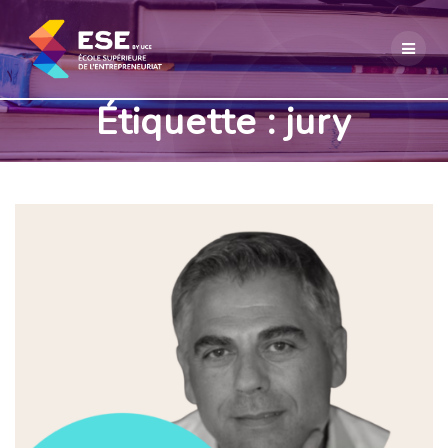
Passer
au
contenu
Étiquette :
jury