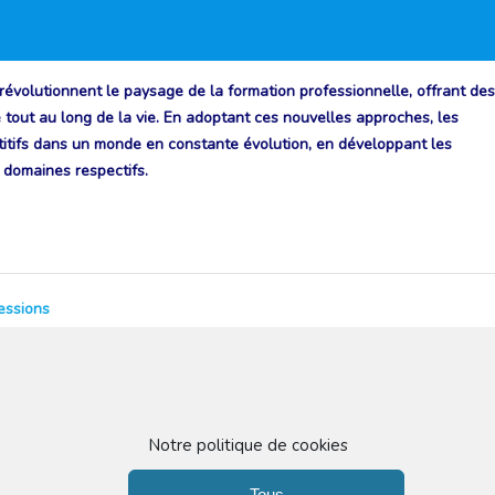
évolutionnent le paysage de la formation professionnelle, offrant de
 tout au long de la vie. En adoptant ces nouvelles approches, les
étitifs dans un monde en constante évolution, en développant les
 domaines respectifs.
essions
Article
tion
Suivant :
Paroles de Certifié
suivant
:
Notre politique de cookies
Tous