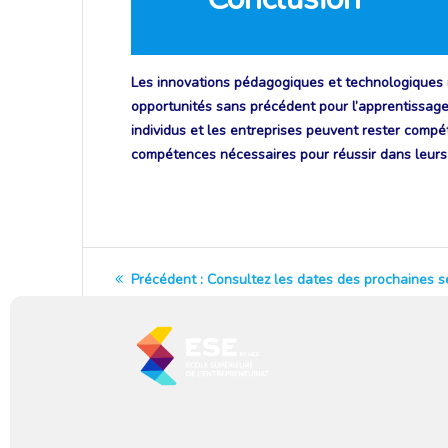
Les innovations pédagogiques et technologiques r
opportunités sans précédent pour l’apprentissage
individus et les entreprises peuvent rester comp
compétences nécessaires pour réussir dans leurs
Navigation
Article
Précédent :
Consultez les dates des prochaines s
précédent
de formation Préparation à l’obtention de la certifica
de
:
professionnelle Entrepreneur de la TPE RNCP35215
l’article